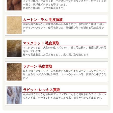
ミンクに比べ、毛が長く刺し毛が硬い毛質のコリンスキー。野生ミンクの
一種で、東洋産イタチとも呼ばれます。
買取のご相談は、ぜひ買取市場まで。
ムートン・ラム 毛皮買取
高級品質の製品から大衆種の製品がありますが、お気軽にご相談下さい。
デザインやブランド、使用状態など、高価買い取りが望める毛皮品種で
す。
マスクラット 毛皮買取
マスクラットは、大型の水生ネズミです。差し毛は長く、密度の高い綿毛
を持っています。
様々な毛皮製品に加工されており、広く買い取り致します
ラクーン 毛皮買取
日本では「アライグマ」の名称がある長い毛足がゴージャスなラクーン。
尾にあるリング状の斑紋が特徴。コートやショール等、買取のご相談くだ
さい
ラビット･レッキス買取
毛足が短く柔らかな手触りでカジュアルにもよく使用されるラビット・レ
ッキス毛皮。デザイン性や品質等により高く買取が可能な毛皮類です。