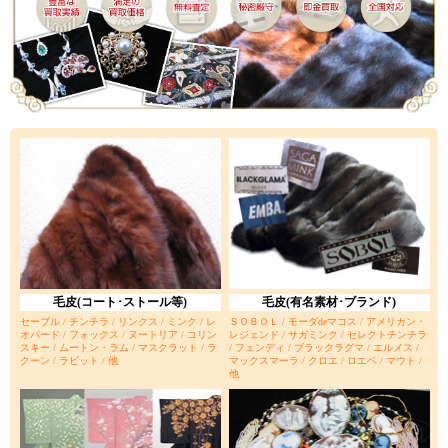
毛皮(コート･ストール等)
毛皮(有名素材･ブランド)
セーブル / チンチラ / リンクス / ミンク / レ
ＳＯＢＯＬ / モーダdeマコス / アメリカン・
オパード / フォックス / ヌートリア / コリン
レジェンド / サガミンク / セレクトチンチラ
スキー / ムートン・ラム / マスクラット / ラ
/ フェンディ / ブラックラグマ / エルメス /
クーン / ラビット / 他
マックスマーラ / クロエ / ロエベ / マウト /
他