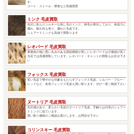
す。
コート・ストール・襟巻など高価買受
ミンク 毛皮買取
光沢に富んだシルキーな刺し毛のミンク。綿毛が密生しており、保温力に
優れ、耐久性も有り、優れた毛皮です。
シェアードミンクも高値で買取ります
レオパード 毛皮買取
黄褐色の地に黒い丸みのある斑紋模様が美しいレオパードは少価値が高く
当店では高価買取しています。レオパード・キャットの買取もお任せ下さ
い
フォックス 毛皮買取
長い毛足で華やかな印象をもたらすフォックス毛皮。シルバー・ブルー・
レッドなど、各色フォックス毛皮も買い取ります。ぜひ一度ご相談下さい
ヌートリア 毛皮買取
光沢感があり、柔らかい毛並のヌートリア毛皮。手触りは刈毛のシェアー
ドミンクに似ています。
買い取り価格のご相談お受けします。お問合せ下さい
コリンスキー 毛皮買取