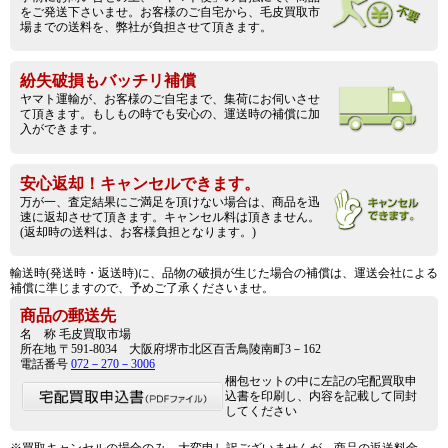
をご発送下さいませ。お客様のご自宅から、毛皮買取市
場までの送料を、弊社が負担させて頂きます。
紛失破損もバッチリ補償
ヤマト運輸が、お客様のご自宅まで、集荷にお伺いさせ
て頂きます。もしもの時でも安心の、運送時の補償に加
入ができます。
安心返却！キャンセルできます。
万が一、査定結果にご満足を頂けない場合は、商品を迅
速に返却させて頂きます。キャンセル料は頂きません。
(返却時の送料は、お客様負担となります。)
輸送時(発送時・返送時)に、品物の破損が生じた場合の補償は、運送会社による
補償に準じますので、予めご了承くださいませ。
商品の郵送先
名 称 毛皮買取市場
所在地 〒591-8034 大阪府堺市北区百舌鳥陵南町3－162
電話番号
072－270－3006
梱包セットの中に左記の宅配買取申
込書を印刷し、内容を記載して同封
してください