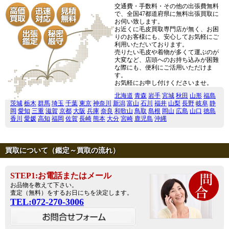
交通費・手数料・その他の出張費無料
で、全国47都道府県に無料出張買取に
お伺い致します。
お近くに毛皮買取専門店が無く、お困
りのお客様にも、安心してお気軽にご
利用いただいております。
売りたい毛皮や着物が多くて運ぶのが
大変など、店頭へのお持ち込みが困難
な際にも、便利にご活用いただけま
す。
お気軽にお申し付けくださいませ。
北海道
青森
岩手
宮城
秋田
山形
福島
茨城
栃木
群馬
埼玉
千葉
東京
神奈川
新潟
富山
石川
福井
山梨
長野
岐阜
静
岡
愛知
三重
滋賀
京都
大阪
兵庫
奈良
和歌山
鳥取
島根
岡山
広島
山口
徳島
香川
愛媛
高知
福岡
佐賀
長崎
熊本
大分
宮崎
鹿児島
沖縄
買取について（鑑定～買取の流れ）
STEP1:お電話またはメール
お品物を教えて下さい。
査定（無料）をするお日にちを決定します。
TEL:072-270-3006