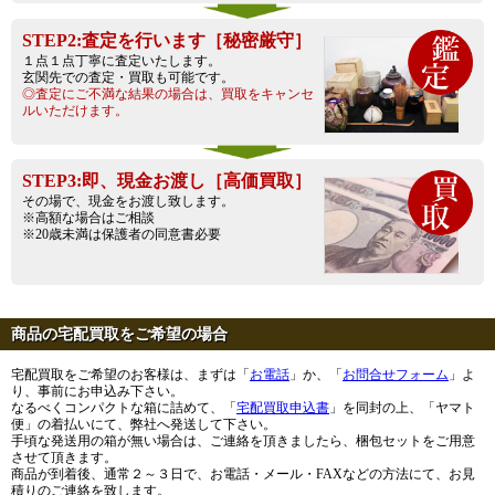
STEP2:査定を行います［秘密厳守］
１点１点丁寧に査定いたします。
玄関先での査定・買取も可能です。
◎査定にご不満な結果の場合は、買取をキャンセ
ルいただけます。
STEP3:即、現金お渡し［高価買取］
その場で、現金をお渡し致します。
※高額な場合はご相談
※20歳未満は保護者の同意書必要
商品の宅配買取をご希望の場合
宅配買取をご希望のお客様は、まずは「
お電話
」か、「
お問合せフォーム
」よ
り、事前にお申込み下さい。
なるべくコンパクトな箱に詰めて、「
宅配買取申込書
」を同封の上、「ヤマト
便」の着払いにて、弊社へ発送して下さい。
手頃な発送用の箱が無い場合は、ご連絡を頂きましたら、梱包セットをご用意
させて頂きます。
商品が到着後、通常２～３日で、お電話・メール・FAXなどの方法にて、お見
積りのご連絡を致します。