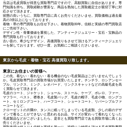
当店は毛皮買取が得意な買取専門店ですので、高額買取に自信があります。専
門知識を持ち、買取経験が豊富な、商品を熟知した買取鑑定士が親切丁寧に対
応させて頂きます。
状態の良いうちに、買取専門店に高くお売りくださいませ。買取価格は過去最
高の3倍以上になっております。
着物・帯の専門買取もお任せ下さい。着物買取80年。信頼と実績の専門買取店
にご売却下さい。
デザイン性・骨董価値を重視した、アンティークジュエリー・宝石・宝飾品の
専門買取も行っております。
古い昔の、希少なデザイン、高価買取りをさせて頂けるアンティークジュエリ
ーを探しております。ぜひ一度、お気軽にご相談くださいませ。
東京から毛皮・着物・宝石 高価買取り致します。
東京にお住まいの皆様へ
この先、着ない・着れない・着る機会のない毛皮製品はございませんでしょう
か。毛皮買取専門店の買取市場がお買受いたします。チンチラ、ロシアンセー
ブル、リンクス、ミンク、レオパード、リンクスキャットなどの高級毛皮を高
く買取らせて頂きます。
毛皮のコート、ジャケット、ショール、ストール、ケープ、ボレロ、ファー、
マフラー、ベスト、襟巻き、毛皮製バッグ、毛皮の帽子、毛皮小物、ロングコ
ート、セミロングコート、ハーフコート、ショートコート、リバーシブルファ
ーコートなど、
クローゼットの片隅や、タンスに眠ってしまっている毛皮類、少しの前のデザ
インで着ることができないと思われるお品、サイズが変わって着れなくなった
毛皮製品などがございましたら、是非とも買取専門店である買取市場に高くお
売りくださいませ。
買取市場は何よりも信頼と実績を第一に、皆様にご納得を頂ける毛皮買取専門