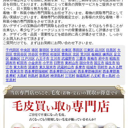
店を目指しております。お客様にとって最良の買取サービスをご提供させて頂
くべく、日々買取り努力を致しております。
着物・帯・和装小物の専門買取もお任せ下さいませ。着物の買取専門店として
高い実績がございます。着物専門の買取鑑定士が、お客様の大切な着物・帯・
和装小物の専門買取をさせて頂きます。
古いデザインの宝飾品の専門買取もお任せ下さいませ。今ではもう作ることが
出来ない、希少なアンティークジュエリーの骨董価値を正しく評価させて頂
き、デザイン性・品質・需要性などを総合的に高く評価させて頂き、しっかり
とお買入れさせて頂きます。
ご質問だけでも、まずはお気軽にお問い合わせ下さいませ。
千代田区
中央区
港区
新宿区
文京区
台東区
墨田区
江東区
品川区
目黒区
大
田区
世田谷区
渋谷区
中野区
杉並区
豊島区
北区
荒川区
板橋区
練馬区
足立
区
葛飾区
江戸川区
八王子市
立川市
武蔵野市
三鷹市
青梅市
府中市
昭島市
調布市
町田市
小金井市
小平市
日野市
東村山市
国分寺市
国立市
福生市
狛
江市
東大和市
清瀬市
東久留米市
武蔵村山市
多摩市
稲城市
羽村市
あきる野
市
西東京市
西多摩郡瑞穂町
西多摩郡日の出町
西多摩郡檜原村
西多摩郡奥
多摩町
大島町
利島村
新島村
神津島村
三宅村
御蔵島村
八丈町
青ヶ島村
小
笠原村