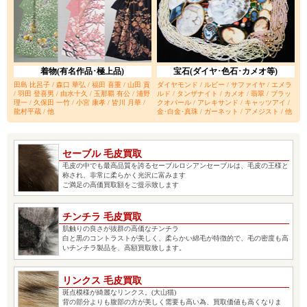
着物(有名作品･極上品)
宝石(ダイヤ･色石･カメオ等)
田島 比呂子 / 森口 華弘 / 福田 喜重 / 山田 貢
ダイヤモンド / ルビー / サファイヤ / エメラ
/ 羽田 登喜男 / 由水十久 / 玉那覇 有公 / 浦野
ルド / タンザナイト / カメオ / 翡翠 / ブラッ
理一 / 久保田 一竹 / 小宮 康孝 / 皆川 月華 /
クオパール / アレキサンド / キャッツアイ /
龍村平蔵 / 他
金･白金･真珠 / ガーネット / アメジスト / 他
セーブル 毛皮買取
毛皮の中でも最高品質を誇るセーブルロシアンセーブルは、毛皮の王様と
称され、非常に柔らかく光沢に富みます
ご満足の高価買取額をご提示致します
チンチラ 毛皮買取
肌触りの良さが抜群の高価なチンチラ
白と黒のコントラストが美しく、柔らかい綿毛が特徴的で、毛の密度も高
いチンチラ製品を、高額買取致します。
リンクス 毛皮買取
斑点模様が綺麗なリンクス。(大山猫)
背の部分よりも腹部の方が美しく需要も高い為、買取価値も高くなりま