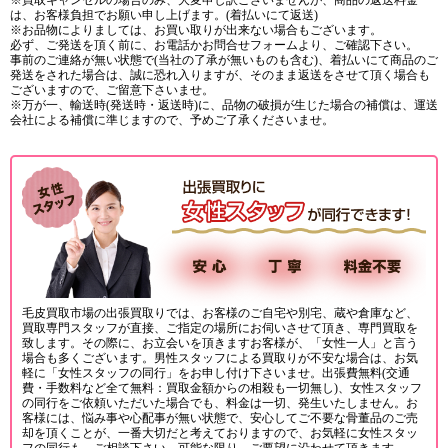
※買取キャンセルの場合のみ、大変申し訳ございませんが、商品の返送料金
は、お客様負担でお願い申し上げます。(着払いにて返送)
※お品物によりましては、お買い取りが出来ない場合もございます。
必ず、ご発送を頂く前に、お電話かお問合せフォームより、ご確認下さい。
事前のご連絡が無い状態で(当社の了承が無いものも含む)、着払いにて商品のご
発送をされた場合は、誠に恐れ入りますが、そのまま返送をさせて頂く場合も
ございますので、ご留意下さいませ。
※万が一、輸送時(発送時・返送時)に、品物の破損が生じた場合の補償は、運送
会社による補償に準じますので、予めご了承くださいませ。
毛皮買取市場の出張買取りでは、お客様のご自宅や別宅、蔵や倉庫など、
買取専門スタッフが直接、ご指定の場所にお伺いさせて頂き、専門買取を
致します。その際に、お立会いを頂きますお客様が、「女性一人」と言う
場合も多くございます。男性スタッフによる買取りが不安な場合は、お気
軽に「女性スタッフの同行」をお申し付け下さいませ。出張費無料(交通
費・手数料など全て無料：買取金額からの相殺も一切無し)、女性スタッフ
の同行をご依頼いただいた場合でも、料金は一切、発生いたしません。お
客様には、悩み事や心配事が無い状態で、安心してご不要な骨董品のご売
却を頂くことが、一番大切だと考えておりますので、お気軽に女性スタッ
フの同行も、ご相談下さい。可能な限り、ご要望に沿わせて頂きます。