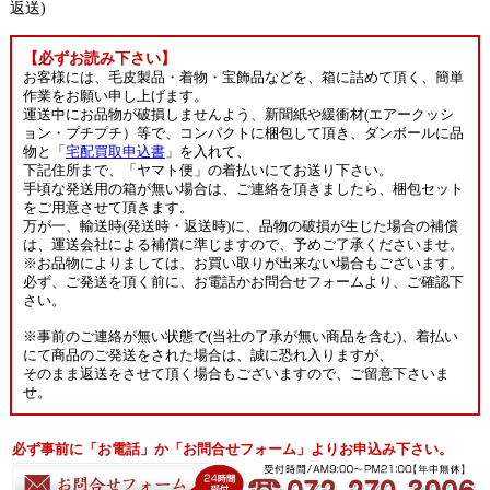
返送)
【必ずお読み下さい】
お客様には、毛皮製品・着物・宝飾品などを、箱に詰めて頂く、簡単
作業をお願い申し上げます。
運送中にお品物が破損しませんよう、新聞紙や緩衝材(エアークッシ
ョン・プチプチ）等で、コンパクトに梱包して頂き、ダンボールに品
物と「
宅配買取申込書
」を入れて、
下記住所まで、「ヤマト便」の着払いにてお送り下さい。
手頃な発送用の箱が無い場合は、ご連絡を頂きましたら、梱包セット
をご用意させて頂きます。
万が一、輸送時(発送時・返送時)に、品物の破損が生じた場合の補償
は、運送会社による補償に準じますので、予めご了承くださいませ。
※お品物によりましては、お買い取りが出来ない場合もございます。
必ず、ご発送を頂く前に、お電話かお問合せフォームより、ご確認下
さい。
※事前のご連絡が無い状態で(当社の了承が無い商品を含む)、着払い
にて商品のご発送をされた場合は、誠に恐れ入りますが、
そのまま返送をさせて頂く場合もございますので、ご留意下さいま
せ。
必ず事前に「お電話」か「お問合せフォーム」よりお申込み下さい。